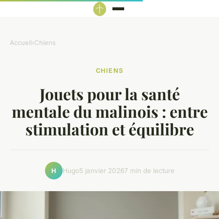
Accueil
›
Chiens
CHIENS
Jouets pour la santé
mentale du malinois : entre
stimulation et équilibre
Hugo
5 janvier 2026
7 min de lecture
H